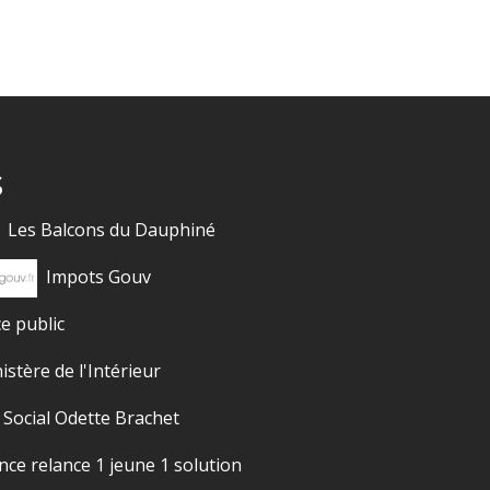
s
Les Balcons du Dauphiné
Impots Gouv
ce public
istère de l'Intérieur
 Social Odette Brachet
nce relance 1 jeune 1 solution