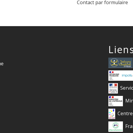
Contact par formulaire
Lien
me
Servi
Min
Centre
Fra